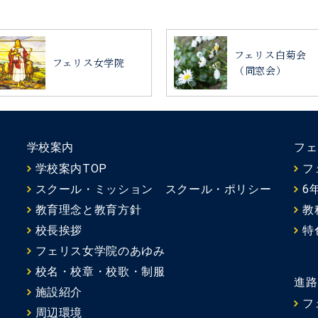
フェリス白菊会
フェリス女学院
（同窓会）
学校案内
フェ
学校案内TOP
フ
スクール・ミッション スクール・ポリシー
6
教育理念と教育方針
教
校長挨拶
特
フェリス女学院のあゆみ
校名・校章・校歌・制服
進路
施設紹介
フ
周辺環境