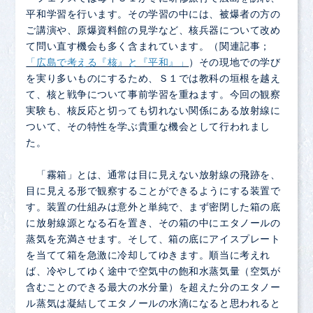
平和学習を行います。その学習の中には、被爆者の方の
ご講演や、原爆資料館の見学など、核兵器について改め
て問い直す機会も多く含まれています。（関連記事；
「広島で考える『核』と『平和』」
）その現地での学び
を実り多いものにするため、Ｓ１では教科の垣根を越え
て、核と戦争について事前学習を重ねます。今回の観察
実験も、核反応と切っても切れない関係にある放射線に
ついて、その特性を学ぶ貴重な機会として行われまし
た。
「霧箱」とは、通常は目に見えない放射線の飛跡を、
目に見える形で観察することができるようにする装置で
す。装置の仕組みは意外と単純で、まず密閉した箱の底
に放射線源となる石を置き、その箱の中にエタノールの
蒸気を充満させます。そして、箱の底にアイスプレート
を当てて箱を急激に冷却してゆきます。順当に考えれ
ば、冷やしてゆく途中で空気中の飽和水蒸気量（空気が
含むことのできる最大の水分量）を超えた分のエタノー
ル蒸気は凝結してエタノールの水滴になると思われると