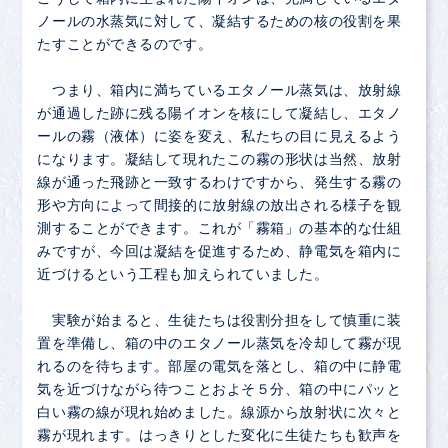
ノールの水蒸気に対して、凝結するための核の役割を果
たすことができるのです。
つまり、箱内に満ちているエタノール蒸気は、放射線
が通過した跡に残る陽イオンを核にして凝結し、エタノ
ールの霧（液体）に姿を変え、私たちの目に見えるよう
になります。凝結して現れたこの霧の形状は当然、放射
線が通った飛跡と一致するわけですから、発生する霧の
形や方向によって間接的に放射線の放出される様子を観
測することができます。これが「霧箱」の基本的な仕組
みですが、今回は凝結を促進するため、静電気を箱内に
近づけるという工程も加えられていました。
実験が始まると、生徒たちは役割分担をして慎重に装
置を準備し、箱の中のエタノール蒸気を冷却して霧が現
れるのを待ちます。部屋の電気を落とし、箱の中に静電
気を近づけながら待つことおよそ５分、箱の中にパッと
白い霧の線が現れ始めました。線源から放射状に次々と
霧が現れます。はっきりとした変化に生徒たちも歓声を