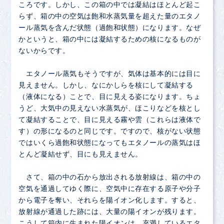
ころです。しかし、この箱の中では凝結はほとんど起こ
らず、箱の中の空気は飽和水蒸気量を超えた量のエタノ
ール蒸気を含んだ状態（過飽和状態）になります。なぜ
かというと、箱の中には凝結するための核になるものが
ないからです。
エタノール蒸気もそうですが、気体は基本的には目に
見えません。しかし、なにかしらを核にして凝結する
（液体になる）ことで、目に見える姿になります。ちょ
うど、大気中の見えない水蒸気が、ほこりなどを核とし
て凝結することで、目に見える霧や雲（これらは液体で
す）の形になるのと同じです。ですので、核がない状態
ではいくら過飽和状態になってもエタノールの蒸気はほ
とんど凝結せず、目にも見えません。
さて、箱の中の石から放出される放射線は、箱の中の
空気を通過してゆく際に、空気中に存在する原子や分子
から電子を奪い、それらを陽イオン化します。すると、
放射線が通過した跡には、大量の陽イオンが残ります。
こうして箱内に生まれた陽イオンは、充満しているエタ