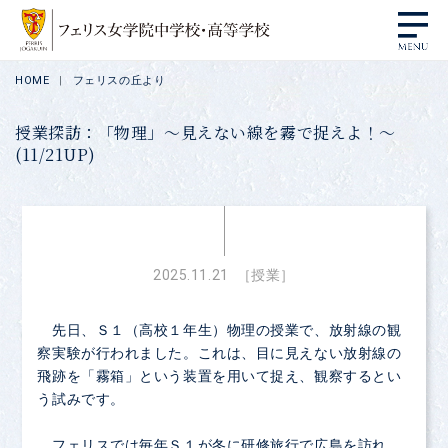
HOME
フェリスの丘より
授業探訪：「物理」～見えない線を霧で捉えよ！～
(11/21UP)
2025.11.21
［授業］
先日、Ｓ１（高校１年生）物理の授業で、放射線の観
察実験が行われました。これは、目に見えない放射線の
飛跡を「霧箱」という装置を用いて捉え、観察するとい
う試みです。
フェリスでは毎年Ｓ１が冬に研修旅行で広島を訪れ、